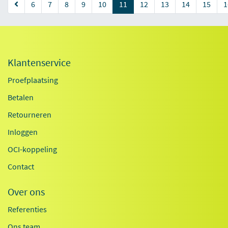
(current)
6
7
8
9
10
11
12
13
14
15
1
Klantenservice
Proefplaatsing
Betalen
Retourneren
Inloggen
OCI-koppeling
Contact
Over ons
Referenties
Ons team