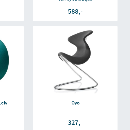
588,-
Leiv
Oyo
327,-