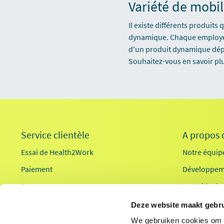
Variété de mobil
Il existe différents produits
dynamique. Chaque employé et
d'un produit dynamique dépe
Souhaitez-vous en savoir plu
Service clientèle
A propos 
Essai de Health2Work
Notre équip
Paiement
Développem
Retour
Le Guide de
Se connecter
Deze website maakt gebru
Contact
We gebruiken cookies om c