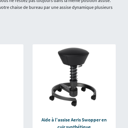
ous ne restiez pas toujours dans la même position assise.
z votre chaise de bureau par une assise dynamique plusieurs
Aide à l'assise Aeris Swopper en
cuir synthétique