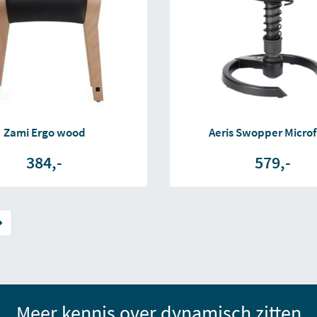
Zami Ergo wood
Aeris Swopper Microf
384,-
579,-
Meer kennis over dynamisch zitten