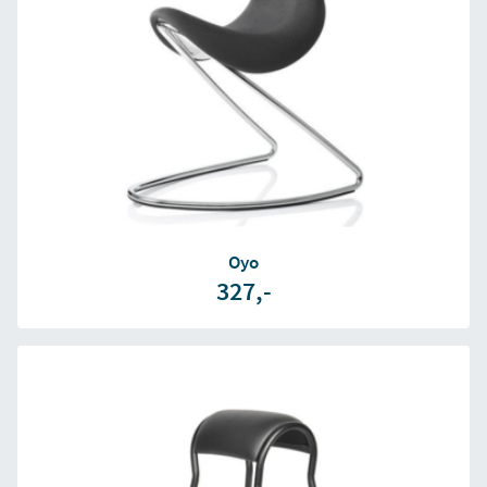
Oyo
327,-