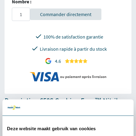
Nombre :
Commander directement
100% de satisfaction garantie
Livraison rapide à partir du stock
4.6
Description 650S Cushion Ease™ Nitrile -
Tapis anti-fatigue
Les tapis antifatigue modulaires en caoutchouc, dotés de
trous pour un drainage efficace et une bonne ventilation,
Deze website maakt gebruik van cookies
maintiennent le lieu de travail propre et sec. Ces tapis,