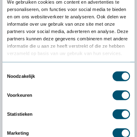
We gebruiken cookies om content en advertenties te
connectés entre...
personaliseren, om functies voor social media te bieden
en om ons websiteverkeer te analyseren. Ook delen we
Plus d'informations
informatie over uw gebruik van onze site met onze
partners voor social media, adverteren en analyse. Deze
Caractéristiques
partners kunnen deze gegevens combineren met andere
informatie die u aan ze heeft verstrekt of die ze hebben
verzameld op basis van uw gebruik van hun services.
Toestemmingsselectie
Découvrez si un produit
Noodzakelijk
vous convient vraiment :
l'essai
gratuit
de
Voorkeuren
Health2Work
Statistieken
Quel est le coût de la période d'essai ?
La livraison et la période d'essai sont
Marketing
entièrement gratuites. Vous n'avez rien à payer