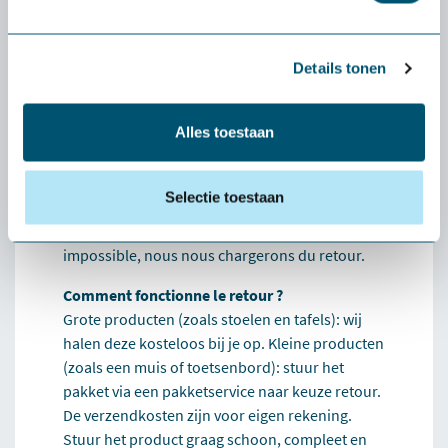
à l'avance. Seule exception : si vous souhaitez
retourner un petit produit (comme une souris
Details tonen
ou un clavier), les frais de port sont à votre
charge.
Alles toestaan
Que se passe-t-il si le produit ne me convient
pas ?
Dans ce cas, nous vous aiderons
Selectie toestaan
personnellement à trouver une alternative qui
vous convienne mieux. Si cela s'avère
impossible, nous nous chargerons du retour.
Comment fonctionne le retour ?
Grote producten (zoals stoelen en tafels): wij
halen deze kosteloos bij je op. Kleine producten
(zoals een muis of toetsenbord): stuur het
pakket via een pakketservice naar keuze retour.
De verzendkosten zijn voor eigen rekening.
Stuur het product graag schoon, compleet en