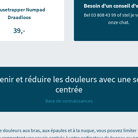
Besoin d'un conseil d'
usetrapper Numpad
Bel 03 808 43 99 of stel je 
Draadloos
onze chat.
39,-
enir et réduire les douleurs avec une s
centrée
Base de connaissances
 douleurs aux bras, aux épaules et à la nuque, vous pouvez limite
s en connectant une souris centrée à votre ordinateur de bureau ou p