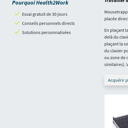
Travailler 
Pourquoi Health2Work
Mousetrapper
Essai gratuit de 30 jours
placée direc
Conseils personnels directs
En plaçant l
Solutions personnalisées
delà du clav
plaçant la s
du clavier p
ou zone de c
similaires).
Acquérir 