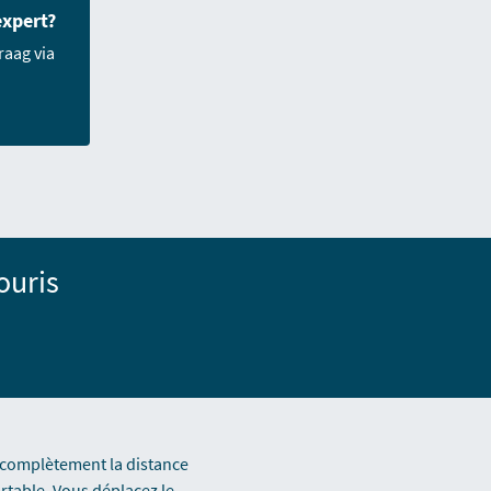
expert?
vraag via
ouris
r complètement la distance
ortable. Vous déplacez le