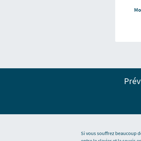
Mo
Prév
Si vous souffrez beaucoup de
entre le clavier et la souri