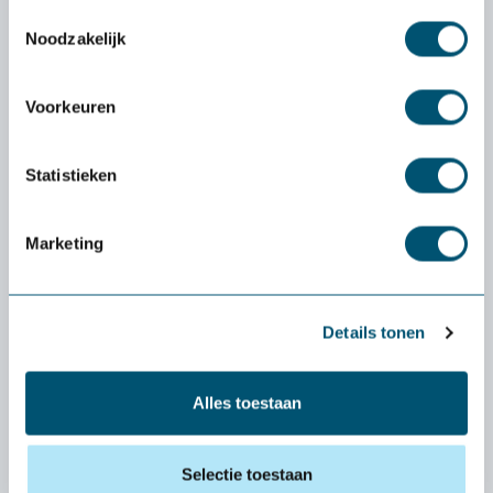
Toestemmingsselectie
Noodzakelijk
Support pour ordinateur portable Mousetrapper
Voorkeuren
69,-
Statistieken
Marketing
Découvrez si un produit
vous convient vraiment :
Details tonen
l'essai
gratuit
de
Health2Work
Alles toestaan
Quel est le coût de la période d'essai ?
Selectie toestaan
La livraison et la période d'essai sont