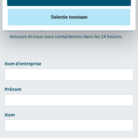
Vous avez une question concernant le service après-vente
? Appelez notre numéro de service :
03 808 43 99.
Selectie toestaan
Vous préférez que nous vous contactions ? Pas de
problème : remplissez le formulaire de contact ci-
dessous et nous vous contacterons dans les 24 heures.
Nom d’entreprise
Prénom
Nom