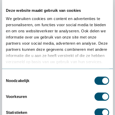
Description 656S Cushion Ease Solid Nitrile
FR - MAT
Deze website maakt gebruik van cookies
We gebruiken cookies om content en advertenties te
Les remarquables propriétés antifatigue sont attribuables à la
personaliseren, om functies voor social media te bieden
conception innovante du fond et à la qualité supérieure du
en om ons websiteverkeer te analyseren. Ook delen we
caoutchouc résilient utilisé. Ces nattes modulaires offrent
informatie over uw gebruik van onze site met onze
une...
partners voor social media, adverteren en analyse. Deze
partners kunnen deze gegevens combineren met andere
Plus d'informations
informatie die u aan ze heeft verstrekt of die ze hebben
verzameld op basis van uw gebruik van hun services.
Caractéristiques
Toestemmingsselectie
Noodzakelijk
Découvrez si un produit
Voorkeuren
vous convient vraiment :
l'essai
gratuit
de
Statistieken