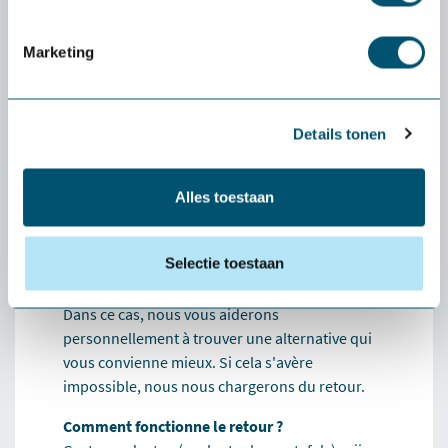
Health2Work
Marketing
Quel est le coût de la période d'essai ?
La livraison et la période d'essai sont
entièrement gratuites. Vous n'avez rien à payer
Details tonen
à l'avance. Seule exception : si vous souhaitez
retourner un petit produit (comme une souris
Alles toestaan
ou un clavier), les frais de port sont à votre
charge.
Selectie toestaan
Que se passe-t-il si le produit ne me convient
pas ?
Dans ce cas, nous vous aiderons
personnellement à trouver une alternative qui
vous convienne mieux. Si cela s'avère
impossible, nous nous chargerons du retour.
Comment fonctionne le retour ?