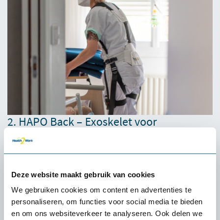
2. HAPO Back – Exoskelet voor
rugondersteuning
De Hapo Back Exoskelet biedt effectieve rugondersteuning
voor medewerkers die langdurig in een voorovergebogen
Deze website maakt gebruik van cookies
houding werken. Dit Exoskelet is ontworpen om de fysieke
belasting te verminderen en helpt rugklachten te voorkomen,
We gebruiken cookies om content en advertenties te
wat bijdraagt aan een gezondere en productievere
personaliseren, om functies voor social media te bieden
werkomgeving.
en om ons websiteverkeer te analyseren. Ook delen we