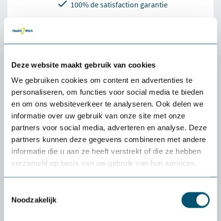
100% de satisfaction garantie
Livraison rapide à partir du stock
4.6
Deze website maakt gebruik van cookies
We gebruiken cookies om content en advertenties te
personaliseren, om functies voor social media te bieden
en om ons websiteverkeer te analyseren. Ook delen we
Description Broadwing TLC 9100 Lampe de
informatie over uw gebruik van onze site met onze
bureau sans contact
partners voor social media, adverteren en analyse. Deze
partners kunnen deze gegevens combineren met andere
La lampe de bureau TLC 9100 de Broadwing Touchless est la
informatie die u aan ze heeft verstrekt of die ze hebben
solution idéale pour ceux qui souhaitent créer un lieu de
verzameld op basis van uw gebruik van hun services.
travail ergonomique et efficace....
Plus d'informations
Toestemmingsselectie
Noodzakelijk
Caractéristiques