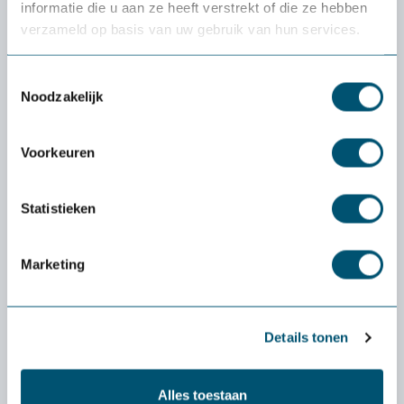
informatie die u aan ze heeft verstrekt of die ze hebben
l'essai
gratuit
de
verzameld op basis van uw gebruik van hun services.
Health2Work
Toestemmingsselectie
Noodzakelijk
Quel est le coût de la période d'essai ?
La livraison et la période d'essai sont
entièrement gratuites. Vous n'avez rien à payer
Voorkeuren
à l'avance. Seule exception : si vous souhaitez
retourner un petit produit (comme une souris
Statistieken
ou un clavier), les frais de port sont à votre
charge.
Marketing
Que se passe-t-il si le produit ne me convient
pas ?
Dans ce cas, nous vous aiderons
personnellement à trouver une alternative qui
Details tonen
vous convienne mieux. Si cela s'avère
impossible, nous nous chargerons du retour.
Alles toestaan