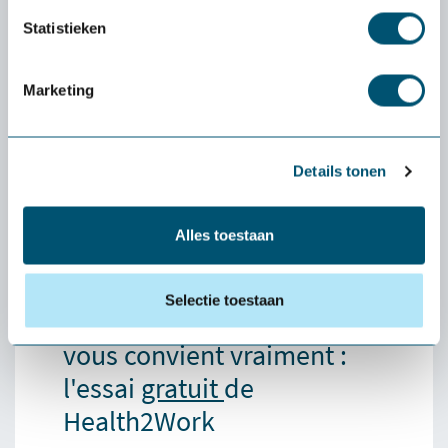
Statistieken
Marketing
WendyLett Hoeslaken 90x200cm - Glijvlak 70cm
breed
Details tonen
163,-
Alles toestaan
Selectie toestaan
Découvrez si un produit
vous convient vraiment :
l'essai
gratuit
de
Health2Work