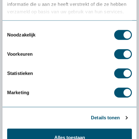
informatie die u aan ze heeft verstrekt of die ze hebben
verzameld op basis van uw gebruik van hun services.
Toestemmingsselectie
Noodzakelijk
Voorkeuren
Ergodesk Pro Industry E2T
Statistieken
1.949,-
Marketing
Details tonen
Découvrez si un produit
Alles toestaan