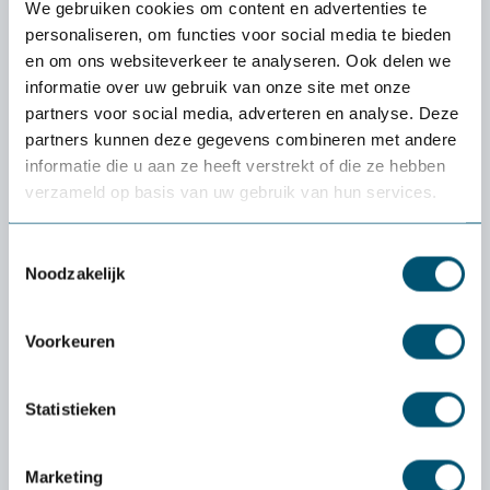
We gebruiken cookies om content en advertenties te
personaliseren, om functies voor social media te bieden
Voor wie is de Steppie geschikt?
en om ons websiteverkeer te analyseren. Ook delen we
informatie over uw gebruik van onze site met onze
partners voor social media, adverteren en analyse. Deze
Caractéristiques
partners kunnen deze gegevens combineren met andere
informatie die u aan ze heeft verstrekt of die ze hebben
verzameld op basis van uw gebruik van hun services.
Toestemmingsselectie
Découvrez si un produit
Noodzakelijk
vous convient vraiment :
l'essai
gratuit
de
Voorkeuren
Health2Work
Statistieken
Quel est le coût de la période d'essai ?
La livraison et la période d'essai sont
Marketing