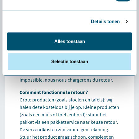
entièrement gratuites. Vous n'avez rien à payer
à l'avance. Seule exception : si vous souhaitez
retourner un petit produit (comme une souris
Details tonen
ou un clavier), les frais de port sont à votre
charge.
Alles toestaan
Que se passe-t-il si le produit ne me convient
pas ?
Dans ce cas, nous vous aiderons
Selectie toestaan
personnellement à trouver une alternative qui
vous convienne mieux. Si cela s'avère
impossible, nous nous chargerons du retour.
Comment fonctionne le retour ?
Grote producten (zoals stoelen en tafels): wij
halen deze kosteloos bij je op. Kleine producten
(zoals een muis of toetsenbord): stuur het
pakket via een pakketservice naar keuze retour.
De verzendkosten zijn voor eigen rekening.
Stuur het product graag schoon, compleet en