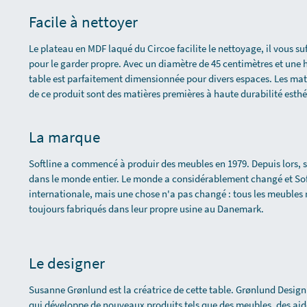
Facile à nettoyer
Le plateau en MDF laqué du Circoe facilite le nettoyage, il vous suf
pour le garder propre. Avec un diamètre de 45 centimètres et une 
table est parfaitement dimensionnée pour divers espaces. Les maté
de ce produit sont des matières premières à haute durabilité esthé
La marque
Softline a commencé à produir des meubles en 1979. Depuis lors, s
dans le monde entier. Le monde a considérablement changé et So
internationale, mais une chose n'a pas changé : tous les meubles 
toujours fabriqués dans leur propre usine au Danemark.
Le designer
Susanne Grønlund est la créatrice de cette table. Grønlund Design 
qui développe de nouveaux produits tels que des meubles, des aid