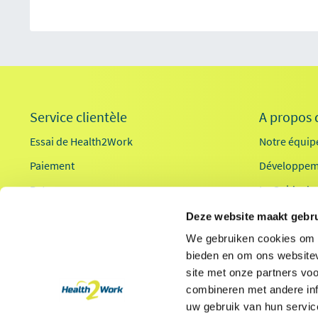
Service clientèle
A propos 
Essai de Health2Work
Notre équip
Paiement
Développem
Retour
Le Guide de
Se connecter
Deze website maakt gebru
Contact
We gebruiken cookies om c
bieden en om ons websitev
site met onze partners vo
combineren met andere inf
uw gebruik van hun servic