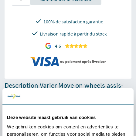
100% de satisfaction garantie
Livraison rapide à partir du stock
4.6
Description Varier Move on wheels assis-
debout
L’aide assis-debout Varier Move offre une liberté de
mouvement illimitée. Le Varier Move sur roues est similaire au
Deze website maakt gebruik van cookies
Varier Move normal, mais il est équipé de roues. 1350...
We gebruiken cookies om content en advertenties te
personaliseren, om functies voor social media te bieden
Plus d'informations