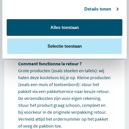
charge.
Details tonen
Que se passe-t-il si le produit ne me convient
pas ?
Alles toestaan
Dans ce cas, nous vous aiderons
personnellement à trouver une alternative qui
vous convienne mieux. Si cela s'avère
Selectie toestaan
impossible, nous nous chargerons du retour.
Comment fonctionne le retour ?
Grote producten (zoals stoelen en tafels): wij
halen deze kosteloos bij je op. Kleine producten
(zoals een muis of toetsenbord): stuur het
pakket via een pakketservice naar keuze retour.
De verzendkosten zijn voor eigen rekening.
Stuur het product graag schoon, compleet en
bij voorkeur in de originele verpakking retour.
Vermeld altijd het ordernummer op het pakket
of voeg de pakbon toe.