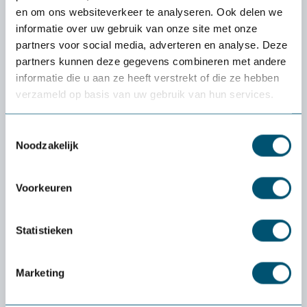
en om ons websiteverkeer te analyseren. Ook delen we
informatie over uw gebruik van onze site met onze
Caractéristiques
partners voor social media, adverteren en analyse. Deze
partners kunnen deze gegevens combineren met andere
informatie die u aan ze heeft verstrekt of die ze hebben
verzameld op basis van uw gebruik van hun services.
Découvrez si un produit
Toestemmingsselectie
vous convient vraiment :
Noodzakelijk
l'essai
gratuit
de
Health2Work
Voorkeuren
Quel est le coût de la période d'essai ?
Statistieken
La livraison et la période d'essai sont
entièrement gratuites. Vous n'avez rien à payer
à l'avance. Seule exception : si vous souhaitez
Marketing
retourner un petit produit (comme une souris
ou un clavier), les frais de port sont à votre