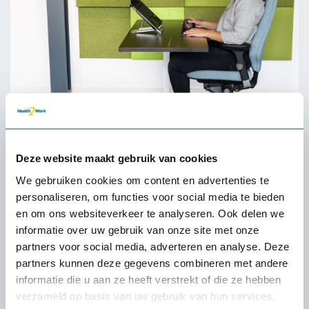
À quelle fréquence faut-il
Deze website maakt gebruik van cookies
alterner entre la position assise
We gebruiken cookies om content en advertenties te
et la position debout ?
personaliseren, om functies voor social media te bieden
en om ons websiteverkeer te analyseren. Ook delen we
Il est important de varier entre la position assise et la position
informatie over uw gebruik van onze site met onze
debout pour tirer le meilleur parti d'un bureau assis-debout.
partners voor social media, adverteren en analyse. Deze
Une bonne ligne de conduite consiste à rester debout pendant
partners kunnen deze gegevens combineren met andere
20 minutes toutes les heures, puis à s'asseoir à nouveau
informatie die u aan ze heeft verstrekt of die ze hebben
pendant 40 minutes. Rester debout trop longtemps n'est pas
verzameld op basis van uw gebruik van hun services.
sain et peut entraîner de la fatigue et des douleurs dans les