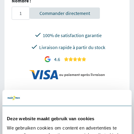
Nombre :
Commander directement
100% de satisfaction garantie
Livraison rapide à partir du stock
4.6
Description Ergorest Medium Noir
L'Ergorest Medium - Noir est un accoudoir ergonomique qui
réduit considérablement la pression sur les épaules et les
Deze website maakt gebruik van cookies
bras. Grâce à sa hauteur réglable et à son montage facile, cet...
We gebruiken cookies om content en advertenties te