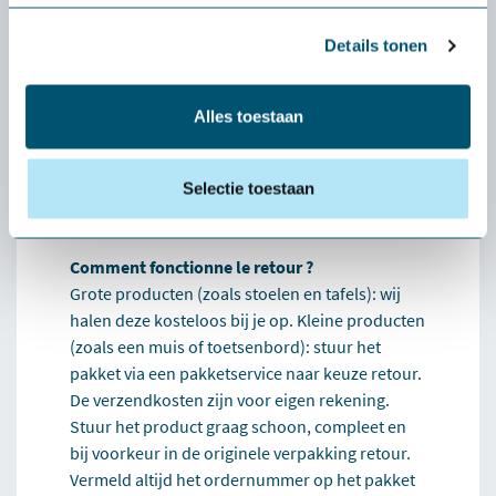
ou un clavier), les frais de port sont à votre
charge.
Details tonen
Que se passe-t-il si le produit ne me convient
pas ?
Alles toestaan
Dans ce cas, nous vous aiderons
personnellement à trouver une alternative qui
Selectie toestaan
vous convienne mieux. Si cela s'avère
impossible, nous nous chargerons du retour.
Comment fonctionne le retour ?
Grote producten (zoals stoelen en tafels): wij
halen deze kosteloos bij je op. Kleine producten
(zoals een muis of toetsenbord): stuur het
pakket via een pakketservice naar keuze retour.
De verzendkosten zijn voor eigen rekening.
Stuur het product graag schoon, compleet en
bij voorkeur in de originele verpakking retour.
Vermeld altijd het ordernummer op het pakket