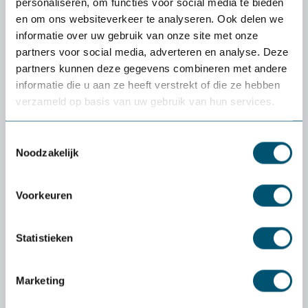
personaliseren, om functies voor social media te bieden
Plus d'informations
en om ons websiteverkeer te analyseren. Ook delen we
informatie over uw gebruik van onze site met onze
Caractéristiques
partners voor social media, adverteren en analyse. Deze
partners kunnen deze gegevens combineren met andere
informatie die u aan ze heeft verstrekt of die ze hebben
verzameld op basis van uw gebruik van hun services.
Découvrez si un produit
Toestemmingsselectie
vous convient vraiment :
Noodzakelijk
l'essai
gratuit
de
Health2Work
Voorkeuren
Quel est le coût de la période d'essai ?
Statistieken
La livraison et la période d'essai sont
entièrement gratuites. Vous n'avez rien à payer
Marketing
à l'avance. Seule exception : si vous souhaitez
retourner un petit produit (comme une souris