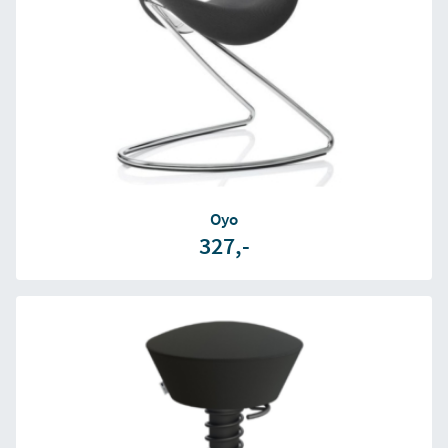
Oyo
327,-