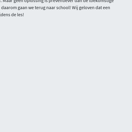
. Maar geen oplossing is preventiever dan de toekomstige
n daarom gaan we terug naar school! Wij geloven dat een
jdens de les!