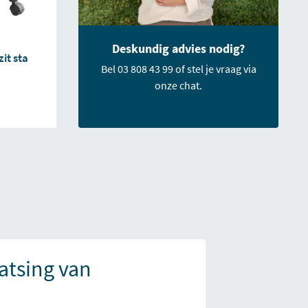
Deskundig advies nodig?
it sta
Bel 03 808 43 99 of stel je vraag via
onze chat.
atsing van