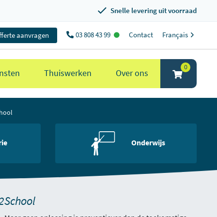
Snelle levering uit voorraad
03 808 43 99
Contact
Français
fferte aanvragen
0
nsten
Thuiswerken
Over ons
chool
rie
Onderwijs
2School