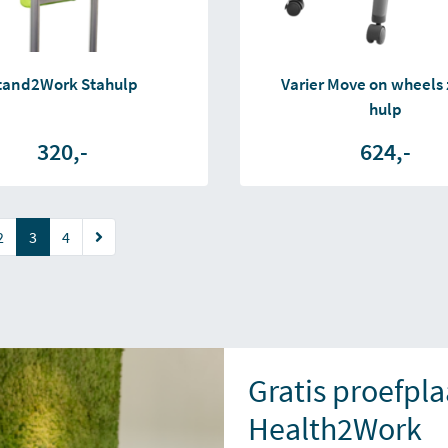
tand2Work Stahulp
Varier Move on wheels z
hulp
320,-
624,-
(current)
2
3
4
Gratis proefpla
Health2Work