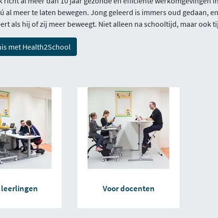
richt al meer dan 10 jaar gezonde en efficiënte werkomgevingen in
ú al meer te laten bewegen. Jong geleerd is immers oud gedaan, e
ert als hij of zij meer beweegt. Niet alleen na schooltijd, maar ook ti
is met Health2School
 leerlingen
Voor docenten