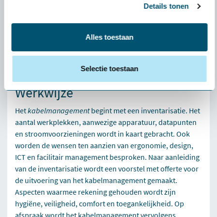
Advies en implementatie
Details tonen
Wil je meer weten over hoe kabelmanagement jouw
werkplek kan verbeteren? Onze specialisten staan klaar
Alles toestaan
om je te adviseren en samen met jou de beste oplossing
te realiseren. Neem contact met ons op voor een
vrijblijvend consult of een offerte op maat.
Selectie toestaan
Werkwijze
Het
kabelmanagement
begint met een inventarisatie. Het
aantal werkplekken, aanwezige apparatuur, datapunten
en stroomvoorzieningen wordt in kaart gebracht. Ook
worden de wensen ten aanzien van ergonomie, design,
ICT en facilitair management besproken. Naar aanleiding
van de inventarisatie wordt een voorstel met offerte voor
de uitvoering van het kabelmanagement gemaakt.
Aspecten waarmee rekening gehouden wordt zijn
hygiëne, veiligheid, comfort en toegankelijkheid. Op
afspraak wordt het kabelmanagement vervolgens