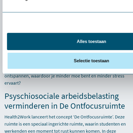
Omgaan met spanningen
Het is van groot belang dat we uitval en burn-outs bij
medewerkers in de zorg, maar ook in andere sectoren
voorkomen. Aan de werkomstandigheden is helaas niet altijd
iets te doen, maar aan de manier van omgaan met
Alles toestaan
psychosociale arbeidsbelasting
wel. Hoe mooi zou het zijn als
je even je werk helemaal los kunt laten om vervolgens weer vol
Selectie toestaan
energie en gefocust kunt starten met je werkzaamheden, hoe
fantastisch zou het zijn dat je je even lichamelijk kunt
ontspannen, waardoor je minder moe bent en minder stress
ervaart?
Psyschiosociale arbeidsbelasting
verminderen in De Ontfocusruimte
Health2Work lanceert het concept ‘De Ontfocusruimte’. Deze
ruimte is een speciaal ingerichte ruimte, waarin studenten en
werkenden een moment tot rust kunnen komen. In deze