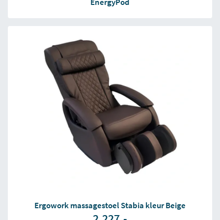
EnergyPod
Ergowork massagestoel Stabia kleur Beige
2.227,-