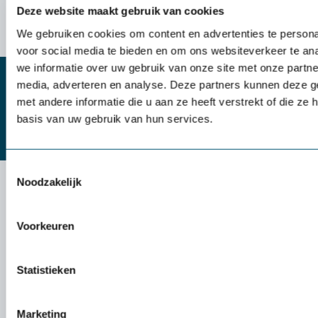
Deze website maakt gebruik van cookies
We gebruiken cookies om content en advertenties te persona
voor social media te bieden en om ons websiteverkeer te an
we informatie over uw gebruik van onze site met onze partne
Meer kennis over ontfocussen voor
media, adverteren en analyse. Deze partners kunnen deze 
met andere informatie die u aan ze heeft verstrekt of die z
medewerkers
basis van uw gebruik van hun services.
Kennisbank
Toestemmingsselectie
Noodzakelijk
Stress op de werkvloer is beroepsziekte nummer 1. 1,3
miljoen werknemers in Nederland hebben last van Burn-out
Voorkeuren
klachten. En de kosten van werkstress gerelateerd verzuim
zijn opgelopen tot 3,1 miljard euro per jaar. Bijna de helft
Statistieken
(44%) van de werknemers geeft aan dat er op het werk
(aanvullende) maatregelen nodig zijn tegen werkstress. Dit
blijkt uit de factsheet ‘Werkstress’ van TNO.
Marketing