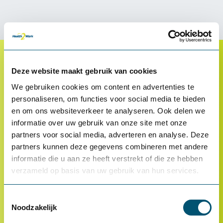
Deze website maakt gebruik van cookies
Klantenservice
We gebruiken cookies om content en advertenties te
Proefplaatsing
personaliseren, om functies voor social media te bieden
Betalen
en om ons websiteverkeer te analyseren. Ook delen we
informatie over uw gebruik van onze site met onze
Retourneren
partners voor social media, adverteren en analyse. Deze
Inloggen
partners kunnen deze gegevens combineren met andere
informatie die u aan ze heeft verstrekt of die ze hebben
OCI-koppeling
verzameld op basis van uw gebruik van hun services.
Contact
Toestemmingsselectie
Over ons
Noodzakelijk
Referenties