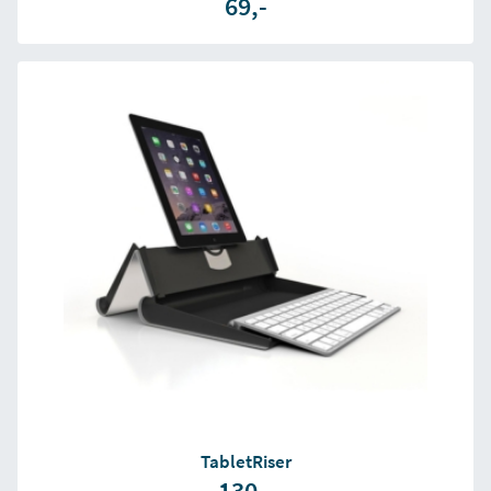
69,-
TabletRiser
130,-