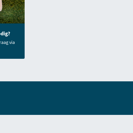
odig?
vraag via