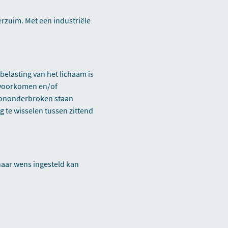
erzuim. Met een industriële
 belasting van het lichaam is
n voorkomen en/of
d ononderbroken staan
 te wisselen tussen zittend
naar wens ingesteld kan