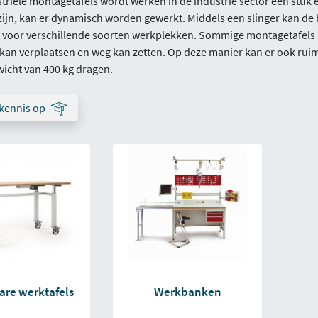
triële montagetafels wordt werken in de industrie sector een stu
 zijn, kan er dynamisch worden gewerkt. Middels een slinger kan 
t voor verschillende soorten werkplekken. Sommige montagetafels 
 kan verplaatsen en weg kan zetten. Op deze manier kan er ook ru
wicht van 400 kg dragen.
kennis op
bare werktafels
Werkbanken