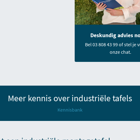
Deskundig advies n
Bel 03 808 43 99 of stel je 
onze chat.
Meer kennis over industriële tafels
Kennisbank