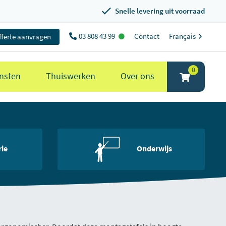
Snelle levering uit voorraad
03 808 43 99
Contact
Français
fferte aanvragen
0
nsten
Thuiswerken
Over ons
rie
Onderwijs