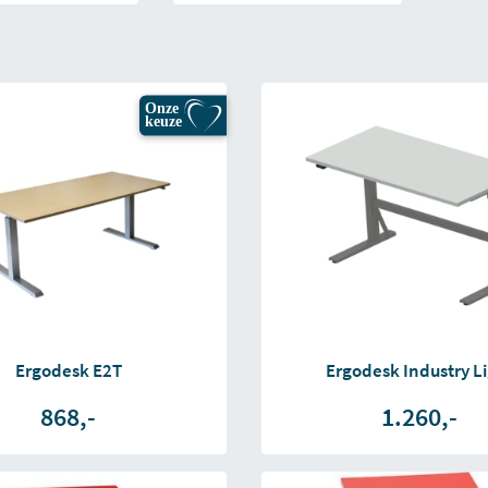
Onze
keuze
Ergodesk E2T
Ergodesk Industry L
868,-
1.260,-