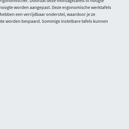
k ergonomischer. Doordat deze montagetafels in hoogte
de hoogte worden aangepast. Deze ergonomische werktafels
hebben een verrijdbaar onderstel, waardoor je ze
imte worden bespaard. Sommige instelbare tafels kunnen