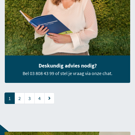
Deskundig advies nodig?
Bel 03 808 43 99 of stel je vraag via onze chat.
(current)
1
2
3
4