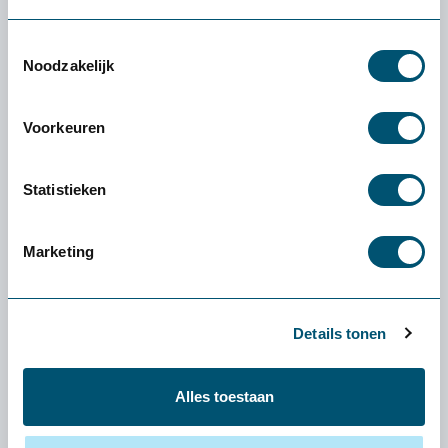
Toestemmingsselectie
Noodzakelijk
Voorkeuren
Zami Ergo College - zwart frame - zwart leer - wit
blad
565,-
Statistieken
Marketing
Details tonen
Alles toestaan