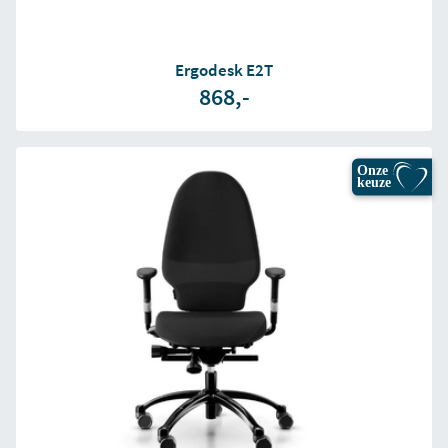
Ergodesk E2T
868,-
Onze
keuze