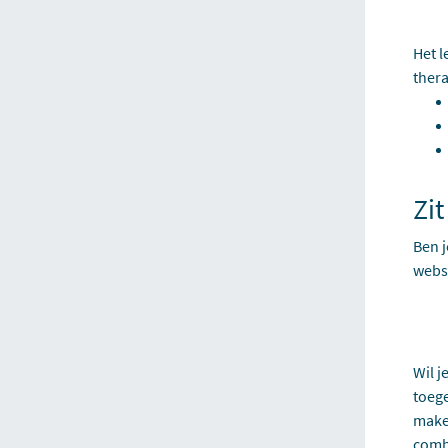
Het l
ther
Zit
Ben j
websi
Wil j
toege
maken
comb