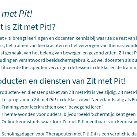
 met Pit!
 is Zit met Pit!?
et Pit! brengt leerlingen en docenten kennis bij waar ze de rest va
as, het trainen van leerkrachten en het verzorgen van thema-avon
t gemaakt van het belang van bewegen en gezond zitten. Zit met Pit!
ouding en verantwoord beeldschermgebruik. Zowel docenten als o
tificeerde therapeuten verzorgen de lessen in de klas en de traini
ducten en diensten van Zit met Pit!
roducten- en dienstenpakket van Zit met Pit! is veelzijdig. Zit met 
Lesprogramma Zit met Pit! in de klas, zowel Nederlandstalig als Eng
Training voor leerkrachten over ‘bewegend leren’
Thema-avonden voor ouders, bijvoorbeeld ‘Schermtijd kent geen t
Online kennistoets waardoor Zit met Pit! meetbaar is op kennisni
Scholingsdagen voor Therapeuten met Pit! Dit is een verplichte da