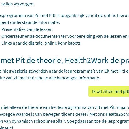
willen verzorgen
esprogramma van Zit met Pit! Is toegankelijk vanuit de online leeromg
apeut onderstaande informatie:
Presentaties van de lessen
Ondersteunende documenten ter voorbereiding van de lessen en o
Links naar de digitale, online kennistoets
 met Pit de theorie, Health2Work de pr
e nieuwsgierig geworden naar de lesprogramma’s van Zit met Pit! en
te van Zit met Pit! vind je alle benodigde informatie.
Ik wil zitten met pit
e niet alleen de theorie van het lesprogramma van Zit met Pit! maar
voegde waarde is van bewegen tijdens de les? Met ons Health2Scho
 van dynamisch schoolmeubilair. Voeg daaraan toe de lesprogramm
inatie!