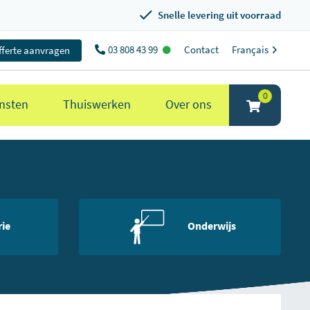
Snelle levering uit voorraad
03 808 43 99
Contact
Français
fferte aanvragen
0
nsten
Thuiswerken
Over ons
rie
Onderwijs