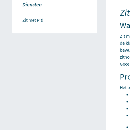
Diensten
Zit
Zit met Pit!
Wat
Zit m
de kl
bewus
zith
Gecer
Pro
Het p