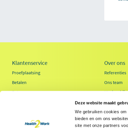
Klantenservice
Over ons
Proefplaatsing
Referenties
Betalen
Ons team
Retourneren
Werken bij
Inloggen
Innovaties
Deze website maakt gebru
OCI-koppeling
Duurzaamhe
We gebruiken cookies om c
bieden en om ons websitev
Contact
Ergonomieg
site met onze partners vo