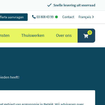
Snelle levering uit voorraad
03 808 43 99
Contact
Français
fferte aanvragen
0
nsten
Thuiswerken
Over ons
bieden heeft!
het gebied van ergonomie in België. Wij adviseren over