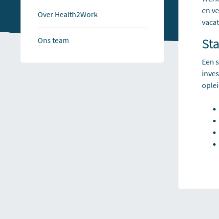
en ve
Over Health2Work
vacat
St
Ons team
Een s
inves
oplei