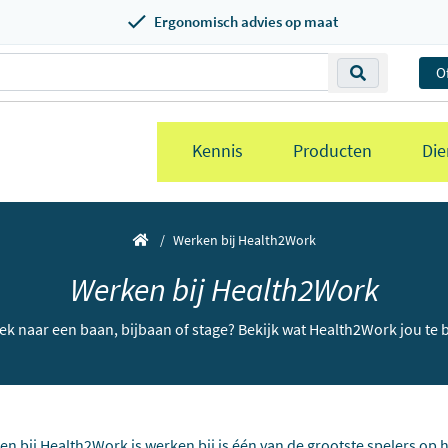
Ergonomisch advies op maat
O
Kennis
Producten
Die
Werken bij Health2Work
Werken bij Health2Work
oek naar een baan, bijbaan of stage? Bekijk wat Health2Work jou te 
n bij Health2Work is werken bij is één van de grootste spelers op 