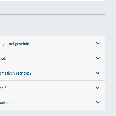
agestoel geschikt?
oel?
tomatisch rechtop?
oel?
plaatsen?