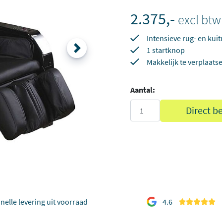
2.375,-
excl btw
Intensieve rug- en ku
1 startknop
Makkelijk te verplaats
Aantal:
Direct b
nelle levering uit voorraad
4.6