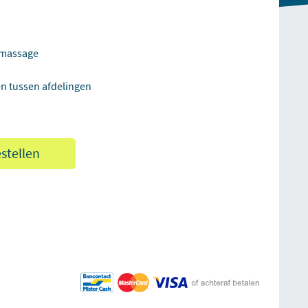
itmassage
en tussen afdelingen
estellen