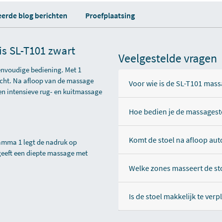
eerde blog berichten
Proefplaatsing
s SL-T101 zwart
Veelgestelde vragen
envoudige bediening. Met 1
acht. Na afloop van de massage
Voor wie is de SL-T101 mass
en intensieve rug- en kuitmassage
Hoe bedien je de massagest
Komt de stoel na afloop au
amma 1 legt de nadruk op
eeft een diepte massage met
Welke zones masseert de st
Is de stoel makkelijk te ver