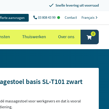
Snelle levering uit voorraad
03 808 43 99
Contact
Français
fferte aanvragen
0
nsten
Thuiswerken
Over ons
gestoel basis SL-T101 zwart
 dé massagestoel voor werkgevers en dat is vooral
iening.