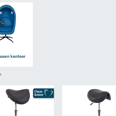
ussen kantoor
n
Onze
keuze