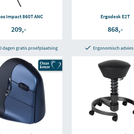
os Impact 860T ANC
Ergodesk E2T
209,-
868,-
0 dagen gratis proefplaatsing
Ergonomisch advies
Onze
keuze