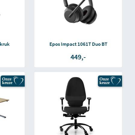
kruk
Epos Impact 1061T Duo BT
449,-
Onze
Onze
keuze
keuze