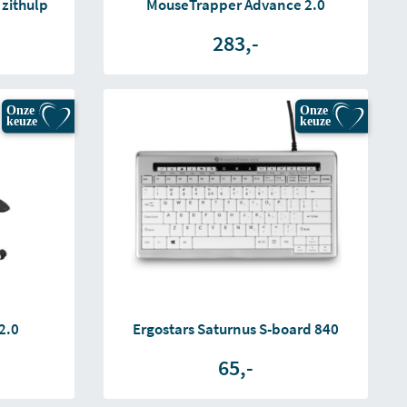
 zithulp
MouseTrapper Advance 2.0
283,-
Onze
Onze
keuze
keuze
2.0
Ergostars Saturnus S-board 840
65,-