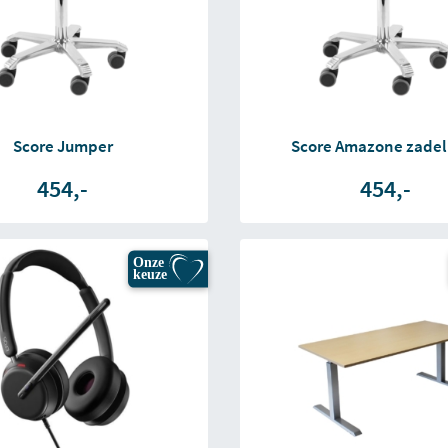
Score Jumper
Score Amazone zadel
454,-
454,-
Onze
keuze