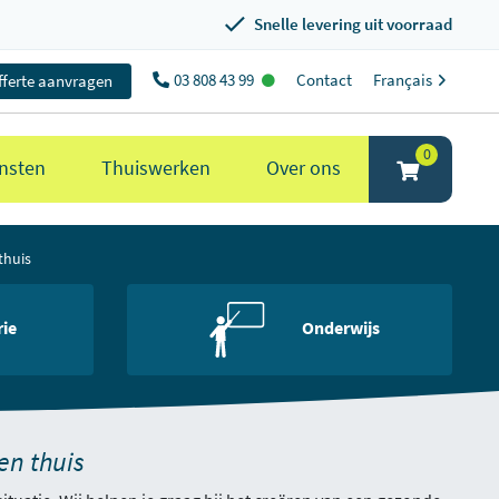
Snelle levering uit voorraad
03 808 43 99
Contact
Français
fferte aanvragen
0
nsten
Thuiswerken
Over ons
thuis
rie
Onderwijs
en thuis