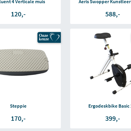
luent 4 Verticale muis
Aeris Swopper Kunstleer
120,-
588,-
Onze
keuze
Steppie
Ergodeskbike Basic 
170,-
399,-