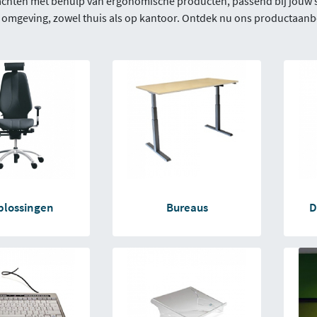
hten met behulp van ergonomische producten, passend bij jouw sit
e omgeving, zowel thuis als op kantoor. Ontdek nu ons productaanb
plossingen
Bureaus
D