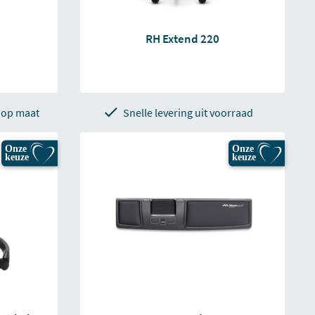
RH Extend 220
 op maat
Snelle levering uit voorraad
Onze
Onze
keuze
keuze