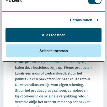
Marketing
volledig kosteloos. Vooraf betaal je niets. Enige
uitzondering: als je een klein product (zoals een
muis of toetsenbord) wilt retourneren, zijn de
verzendkosten voor eigen rekening.
Details tonen
Wat als het product niet bij mij past?
Dan helpen we je persoonlijk een alternatief te
Alles toestaan
vinden dat beter bij je past. Lukt dat niet, dan
verzorgen we de retour.
Selectie toestaan
Hoe werkt het retourneren?
Grote producten (zoals stoelen en tafels): wij
halen deze kosteloos bij je op. Kleine producten
(zoals een muis of toetsenbord): stuur het
pakket via een pakketservice naar keuze retour.
De verzendkosten zijn voor eigen rekening.
Stuur het product graag schoon, compleet en
bij voorkeur in de originele verpakking retour.
Vermeld altijd het ordernummer op het pakket