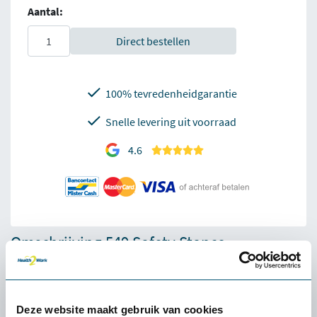
Aantal:
Direct bestellen
100% tevredenheidgarantie
Snelle levering uit voorraad
4.6
Omschrijving 549 Safety Stance
Antivermoeidheidsmat
Hoogwaardige antivermoeidheidsmatten voor gebruik op
werkplaatsen waar regelmatig olielekkages voorkomen.
Deze website maakt gebruik van cookies