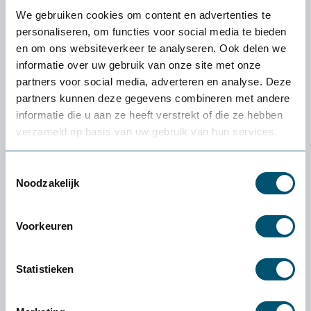
Afvoergaten en verhoogde noppen zorgen voor ventilatie en
We gebruiken cookies om content en advertenties te
afvoer van vloeistoffen en...
personaliseren, om functies voor social media te bieden
en om ons websiteverkeer te analyseren. Ook delen we
Lees meer
informatie over uw gebruik van onze site met onze
partners voor social media, adverteren en analyse. Deze
Specificaties
partners kunnen deze gegevens combineren met andere
informatie die u aan ze heeft verstrekt of die ze hebben
verzameld op basis van uw gebruik van hun services.
Toestemmingsselectie
Ervaren of een product
Noodzakelijk
écht bij jou past: de
gratis
proefplaatsing van
Voorkeuren
Health2Work
Statistieken
Wat kost de proefplaatsing?
De levering en proefplaatsingsperiode zijn