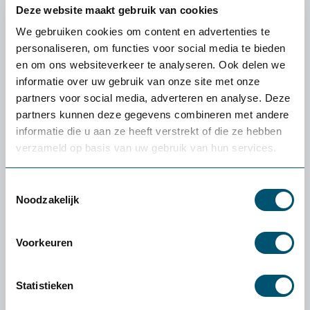
Focus verhogen
Deze website maakt gebruik van cookies
We gebruiken cookies om content en advertenties te
Aantal:
personaliseren, om functies voor social media te bieden
en om ons websiteverkeer te analyseren. Ook delen we
Direct bestellen
informatie over uw gebruik van onze site met onze
partners voor social media, adverteren en analyse. Deze
partners kunnen deze gegevens combineren met andere
100% tevredenheidgarantie
informatie die u aan ze heeft verstrekt of die ze hebben
verzameld op basis van uw gebruik van hun services.
Snelle levering uit voorraad
4.6
Toestemmingsselectie
Noodzakelijk
Voorkeuren
Omschrijving Akoestisch wandpaneel -
Statistieken
eigen ontwerp