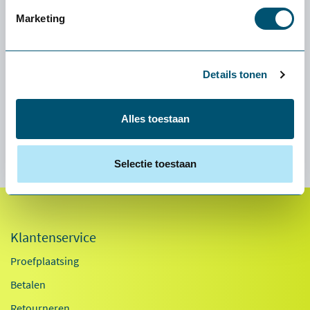
Akoestisch wandpaneel met eigen ontwerp Dit akoestisch
Marketing
wandpaneel is te bedrukken met een eigen unieke foto, zodat
het product volledig in jouw omgeving past. Het is mogelijk om
het...
Details tonen
Lees meer
Alles toestaan
Specificaties
Selectie toestaan
Klantenservice
Proefplaatsing
Betalen
Retourneren