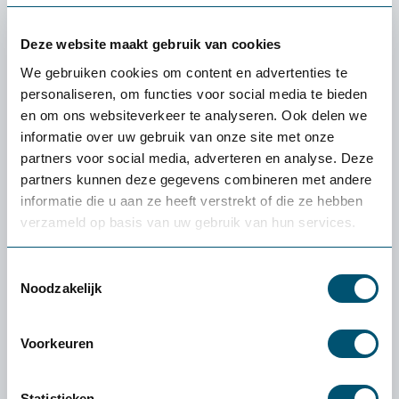
Hulpmiddelen zoals tilhulpen of schaarheftafels in te
zetten om zware lasten op een betere werkhoogte te
Deze website maakt gebruik van cookies
brengen.
We gebruiken cookies om content en advertenties te
Door deze aanpassingen wordt onnodige fysieke belasting
personaliseren, om functies voor social media te bieden
voorkomen en blijven medewerkers langer fit en productief.
en om ons websiteverkeer te analyseren. Ook delen we
informatie over uw gebruik van onze site met onze
4. Beperk langdurig staan met
partners voor social media, adverteren en analyse. Deze
partners kunnen deze gegevens combineren met andere
antivermoeidheidsmatten
informatie die u aan ze heeft verstrekt of die ze hebben
Langdurig staan kan leiden tot vermoeide benen, pijnlijke
verzameld op basis van uw gebruik van hun services.
voeten en een slechte doorbloeding.
Antivermoeidheidsmatten
verlichten de druk op gewrichten
Toestemmingsselectie
en stimuleren subtiele bewegingen die de bloedcirculatie
Noodzakelijk
verbeteren.
Voordelen van antivermoeidheidsmatten:
Voorkeuren
Verminderen vermoeidheidsklachten met 50%
Statistieken