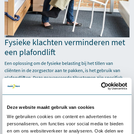
Fysieke klachten verminderen met
een plafondlift
Een oplossing om de fysieke belasting bij het tillen van
cliënten in de zorgsector aan te pakken, is het gebruik van
plafondliften. Deze geavanceerde tilsystemen zijn specifiek
ontworpen om zorgverleners te ondersteunen bij het tillen
van cliënten op een efficiënte en veilige manier, terwijl ze
tegelijkertijd de fysieke belasting reduceren.
Deze website maakt gebruik van cookies
Hoe werken plafondliften?
We gebruiken cookies om content en advertenties te
personaliseren, om functies voor social media te bieden
Plafondliften zijn bevestigd aan het plafond van zorgkamers
en om ons websiteverkeer te analyseren. Ook delen we