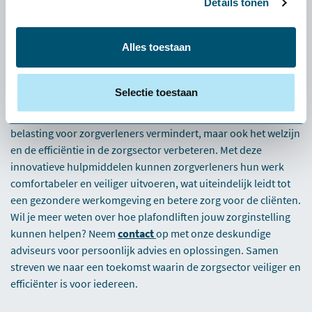
ruimte doordat er geen zware tilhulpmiddelen op de vloer
Details tonen
nodig zijn, waardoor zorgverleners meer bewegingsruimte
hebben om hun taken uit te voeren.
Alles toestaan
Advies nodig? Wij denken graag
met je mee!
Selectie toestaan
Plafondliften zijn hulpmiddelen die niet alleen de fysieke
belasting voor zorgverleners vermindert, maar ook het welzijn
en de efficiëntie in de zorgsector verbeteren. Met deze
innovatieve hulpmiddelen kunnen zorgverleners hun werk
comfortabeler en veiliger uitvoeren, wat uiteindelijk leidt tot
een gezondere werkomgeving en betere zorg voor de cliënten.
Wil je meer weten over hoe plafondliften jouw zorginstelling
kunnen helpen? Neem
contact
op met onze deskundige
adviseurs voor persoonlijk advies en oplossingen. Samen
streven we naar een toekomst waarin de zorgsector veiliger en
efficiënter is voor iedereen.