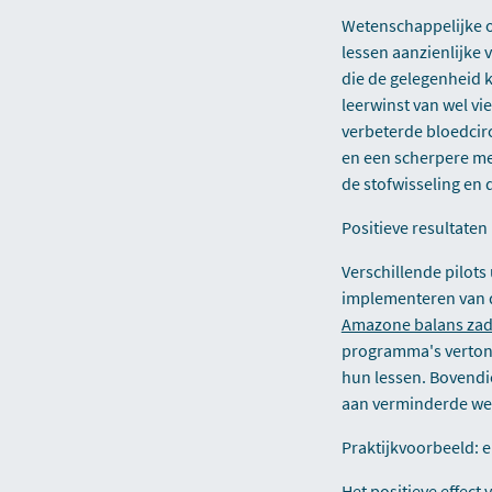
Wetenschappelijke o
lessen aanzienlijke 
die de gelegenheid 
leerwinst van wel v
verbeterde bloedcirc
en een scherpere men
de stofwisseling en 
Positieve resultaten 
Verschillende pilot
implementeren van 
Amazone balans zad
programma's vertone
hun lessen. Bovendi
aan verminderde we
Praktijkvoorbeeld: e
Het positieve effec