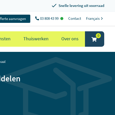
Snelle levering uit voorraad
03 808 43 99
Contact
Français
fferte aanvragen
0
nsten
Thuiswerken
Over ons
kaal
ddelen