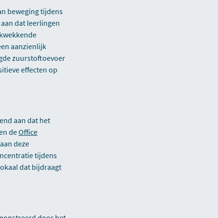
n beweging tijdens
 aan dat leerlingen
rukwekkende
en aanzienlijk
ogde zuurstoftoevoer
itieve effecten op
end aan dat het
en de
Office
 aan deze
centratie tijdens
okaal dat bijdraagt
emonstreerd door het