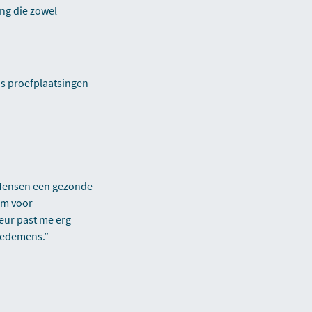
ng die zowel
is proefplaatsingen
 Mensen een gezonde
om voor
eur past me erg
 medemens.”