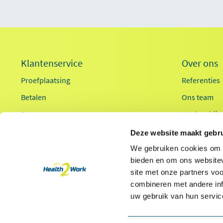
Klantenservice
Over ons
Proefplaatsing
Referenties
Betalen
Ons team
Retourneren
Werken bij
Inloggen
Innovaties
Deze website maakt gebru
OCI-koppeling
Duurzaamhe
We gebruiken cookies om c
bieden en om ons websitev
Contact
Ergonomieg
site met onze partners vo
combineren met andere inf
uw gebruik van hun servic