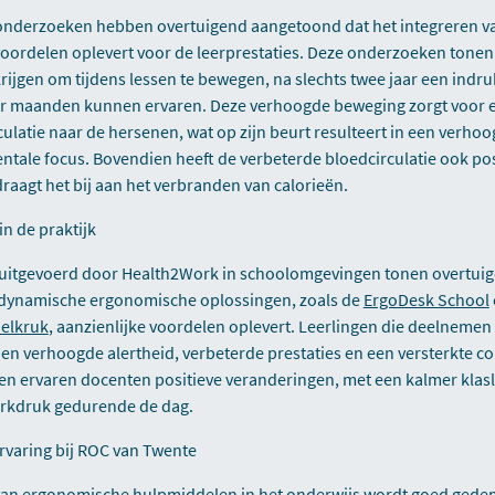
nderzoeken hebben overtuigend aangetoond dat het integreren va
voordelen oplevert voor de leerprestaties. Deze onderzoeken tonen
krijgen om tijdens lessen te bewegen, na slechts twee jaar een ind
ier maanden kunnen ervaren. Deze verhoogde beweging zorgt voor e
ulatie naar de hersenen, wat op zijn beurt resulteert in een verho
tale focus. Bovendien heeft de verbeterde bloedcirculatie ook pos
draagt het bij aan het verbranden van calorieën.
in de praktijk
s uitgevoerd door Health2Work in schoolomgevingen tonen overtuig
dynamische ergonomische oplossingen, zoals de
ErgoDesk School
elkruk
, aanzienlijke voordelen oplevert. Leerlingen die deelnemen
n verhoogde alertheid, verbeterde prestaties en een versterkte con
en ervaren docenten positieve veranderingen, met een kalmer klasl
rkdruk gedurende de dag.
rvaring bij ROC van Twente
t van ergonomische hulpmiddelen in het onderwijs wordt goed ged