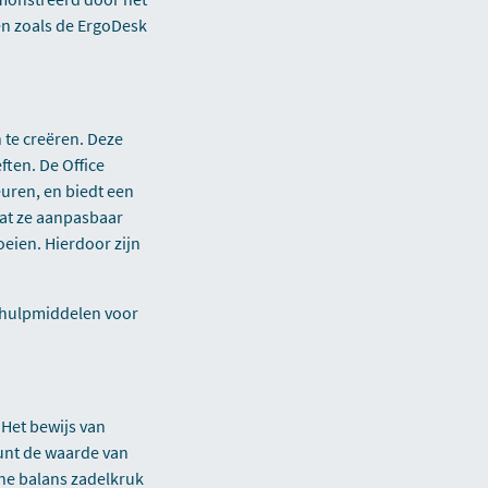
n zoals de ErgoDesk
 te creëren. Deze
ften. De Office
euren, en biedt een
dat ze aanpasbaar
oeien. Hierdoor zijn
e hulpmiddelen voor
. Het bewijs van
unt de waarde van
ne balans zadelkruk