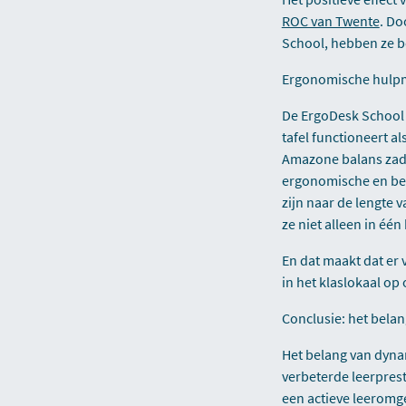
ROC van Twente
. Do
School, hebben ze 
Ergonomische hulpmi
De ErgoDesk School i
tafel functioneert a
Amazone balans zadel
ergonomische en bew
zijn naar de lengte 
ze niet alleen in éé
En dat maakt dat er
in het klaslokaal op
Conclusie: het bel
Het belang van dyn
verbeterde leerpres
een actieve leeromg