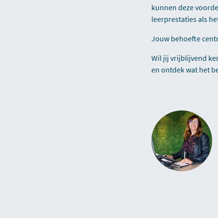
kunnen deze voordel
leerprestaties als h
Jouw behoefte cent
Wil jij vrijblijven
en ontdek wat het bes