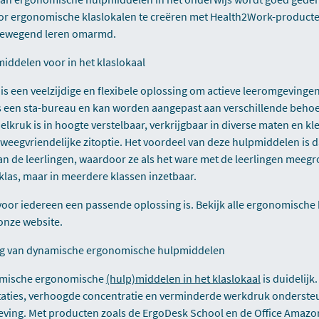
or ergonomische klaslokalen te creëren met Health2Work-producte
bewegend leren omarmd.
ddelen voor in het klaslokaal
s een veelzijdige en flexibele oplossing om actieve leeromgevingen
ls een sta-bureau en kan worden aangepast aan verschillende behoe
kruk is in hoogte verstelbaar, verkrijgbaar in diverse maten en kl
eegvriendelijke zitoptie. Het voordeel van deze hulpmiddelen is 
van de leerlingen, waardoor ze als het ware met de leerlingen meegr
n klas, maar in meerdere klassen inzetbaar.
 voor iedereen een passende oplossing is. Bekijk alle ergonomisch
 onze website.
ang van dynamische ergonomische hulpmiddelen
amische ergonomische
(hulp)middelen in het klaslokaal
is duidelijk
taties, verhoogde concentratie en verminderde werkdruk onderste
eving. Met producten zoals de ErgoDesk School en de Office Amazo