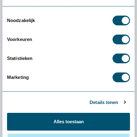
Toestemmingsselectie
Noodzakelijk
Voorkeuren
Statistieken
Marketing
Ironhand geeft kracht in handen terug
Handen zijn kwetsbare en onmisbare onderdelen van je
Details tonen
lichaam. Krachtverlies in de hand beperkt je enorm in je
werkzaamheden en heeft grote invloed op je dagelijkse
handelin...
Alles toestaan