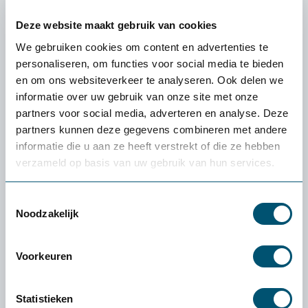
In zorginstellingen worden zware producten vaak
Deze website maakt gebruik van cookies
handmatig verplaatst, denk aan een ziekenhuisbed of
een transportkar met vuile of schone was. Uit onderzoek
We gebruiken cookies om content en advertenties te
blijkt dat ongev...
personaliseren, om functies voor social media te bieden
en om ons websiteverkeer te analyseren. Ook delen we
informatie over uw gebruik van onze site met onze
partners voor social media, adverteren en analyse. Deze
Jasper Manenschijn
partners kunnen deze gegevens combineren met andere
informatie die u aan ze heeft verstrekt of die ze hebben
verzameld op basis van uw gebruik van hun services.
Toestemmingsselectie
Noodzakelijk
Voorkeuren
Statistieken