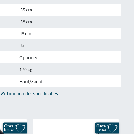
55 cm
38 cm
48 cm
Ja
Optioneel
170 kg
Hard/Zacht
Toon minder specificaties
Onze
Onze
keuze
keuze