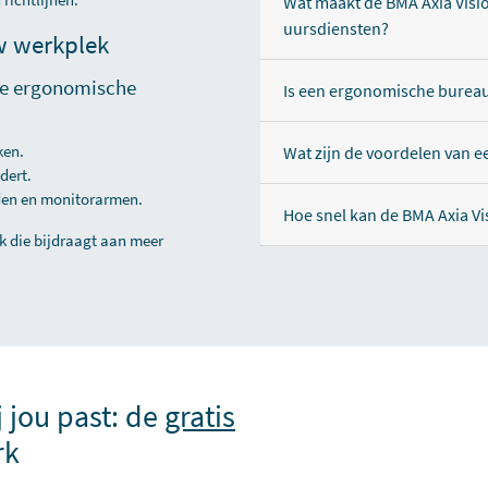
Wat maakt de BMA Axia Visi
uursdiensten?
w werkplek
de ergonomische
Is een ergonomische burea
ken.
Wat zijn de voordelen van 
dert.
den en monitorarmen.
Hoe snel kan de BMA Axia V
k die bijdraagt aan meer
j jou past: de
gratis
rk