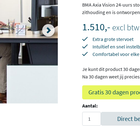
BMA Axia Vision 24-uurs st
zithouding en is ontworpe
1.510,-
excl btw
Extra grote stervoet
Intuïtief en snel instel
Comfortabel voor elke
Je kunt dit product 30 dage
Na 30 dagen weet jij precies o
Gratis 30 dagen pro
Aantal:
Direct b