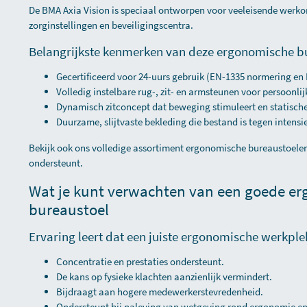
De BMA Axia Vision is speciaal ontworpen voor veeleisende wer
zorginstellingen en beveiligingscentra.
Belangrijkste kenmerken van deze ergonomische b
Gecertificeerd voor 24-uurs gebruik (EN-1335 normering en
Volledig instelbare rug-, zit- en armsteunen voor persoonli
Dynamisch zitconcept dat beweging stimuleert en statisch
Duurzame, slijtvaste bekleding die bestand is tegen intensie
Bekijk ook ons volledige assortiment
ergonomische bureaustoele
ondersteunt.
Wat je kunt verwachten van een goede e
bureaustoel
Ervaring leert dat een juiste ergonomische werkple
Concentratie en prestaties ondersteunt.
De kans op fysieke klachten aanzienlijk vermindert.
Bijdraagt aan hogere medewerkerstevredenheid.
Ondersteunt bij naleving van wetgeving rond ergonomie en 