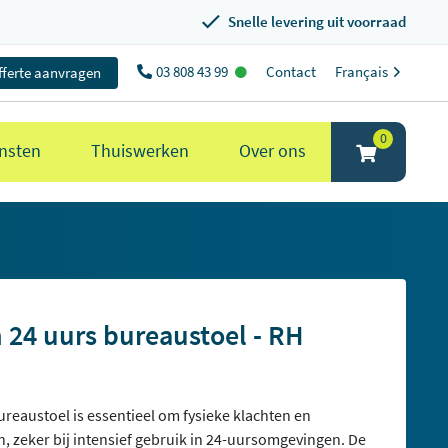
Snelle levering uit voorraad
03 808 43 99
Contact
Français
fferte aanvragen
0
nsten
Thuiswerken
Over ons
 24 uurs bureaustoel - RH
eaustoel is essentieel om fysieke klachten en
, zeker bij intensief gebruik in 24-uursomgevingen. De