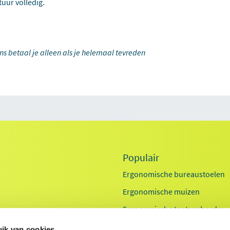
tuur volledig.
ons betaal je alleen als je helemaal tevreden
Populair
Ergonomische bureaustoelen
Ergonomische muizen
Ergonomische toetsenborden
Zit sta bureaus
ik van cookies