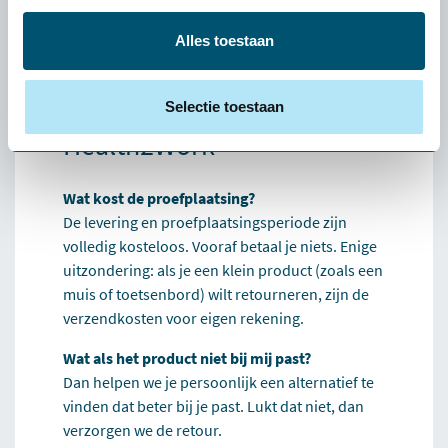
Ervaren of een product
Alles toestaan
écht bij jou past: de
gratis
proefplaatsing van
Selectie toestaan
Health2Work
Wat kost de proefplaatsing?
De levering en proefplaatsingsperiode zijn
volledig kosteloos. Vooraf betaal je niets. Enige
uitzondering: als je een klein product (zoals een
muis of toetsenbord) wilt retourneren, zijn de
verzendkosten voor eigen rekening.
Wat als het product niet bij mij past?
Dan helpen we je persoonlijk een alternatief te
vinden dat beter bij je past. Lukt dat niet, dan
verzorgen we de retour.