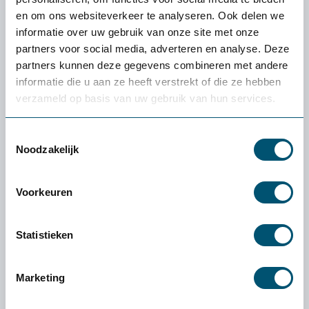
en om ons websiteverkeer te analyseren. Ook delen we
Informatie aanvragen
informatie over uw gebruik van onze site met onze
partners voor social media, adverteren en analyse. Deze
partners kunnen deze gegevens combineren met andere
100% tevredenheidgarantie
informatie die u aan ze heeft verstrekt of die ze hebben
verzameld op basis van uw gebruik van hun services.
Snelle levering uit voorraad
4.6
Toestemmingsselectie
Noodzakelijk
Voorkeuren
Omschrijving Hush Meet overlegruimte
Statistieken
Met deze flexibele kantooroplossing kun je in een
comfortabele omgeving overleggen. De mobiele akoestische
Marketing
overlegruimte is ideaal om in te zetten in open
kantoorruimtes. De ideale...