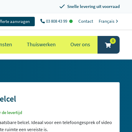
Snelle levering uit voorraad
03 808 43 99
Contact
Français
fferte aanvragen
0
nsten
Thuiswerken
Over ons
elcel
de levertijd
atsbare belcel. Ideaal voor een telefoongesprek of video
te ruimte een vereiste is.