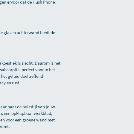
gen ervoor dat de Hush Phone
 de glazen achterwand biedt de
oestiek is slecht. Daarom is het
absorptie, perfect voor in het
het geluid doeltreffend
acy en rust.
aar naar de huisstijl van jouw
eem, een opklapbaar werkblad,
ezen voor een groene wand met
 komt.