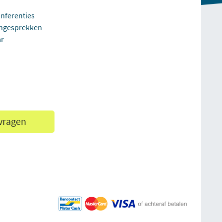
onferenties
ongesprekken
ar
vragen