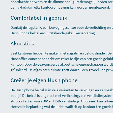
doordachte ontwerp en de slimme conﬁguratiemogelijkheden zor
gemakkelijk in elke kantooromgeving kan worden geïntegreerd.
Comfortabel in gebruik
Dankzij de legplank, een bewegingssensor voor de verlichting en
Hush Phone belcel een uitstekende gebruikerservaring.
Akoestiek
Veel kantoren hebben te maken met nagalm en geluidshinder. De ak
Hushoffice concept bedacht om zeker te zijn van een goede geluids
kantoor. Door de geavanceerde akoestische eigenschappen wordt 
geïsoleerd. De afgesloten ruimte geeft daarbij een gevoel van priv
Creëer je eigen Hush phone
De Hush phone belcel is in vele varianten te verkrijgen en aanpasb
bedrijf. De belcel is uitgerust met verlichting, een ventilatiesyst
stopcontacten van 230V en USB-aansluiting. Optioneel kun je ki
sfeervolle beplanting wat de luchtkwaliteit op kantoor ten goede