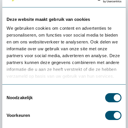
Netweave rugleuning
5 jaar garantie
Deze website maakt gebruik van cookies
Gemakkelijke bediening
We gebruiken cookies om content en advertenties te
personaliseren, om functies voor social media te bieden
Aantal:
en om ons websiteverkeer te analyseren. Ook delen we
informatie over uw gebruik van onze site met onze
Direct bestellen
partners voor social media, adverteren en analyse. Deze
partners kunnen deze gegevens combineren met andere
informatie die u aan ze heeft verstrekt of die ze hebben
100% tevredenheidgarantie
verzameld op basis van uw gebruik van hun services.
Snelle levering uit voorraad
Toestemmingsselectie
Noodzakelijk
4.6
Voorkeuren