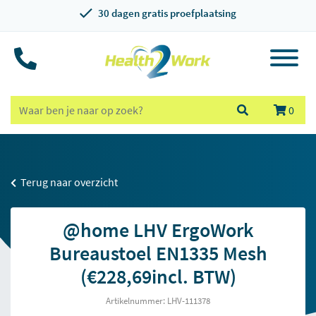
30 dagen gratis proefplaatsing
0
Terug naar overzicht
@home LHV ErgoWork
Bureaustoel EN1335 Mesh
(€228,69incl. BTW)
Artikelnummer: LHV-111378