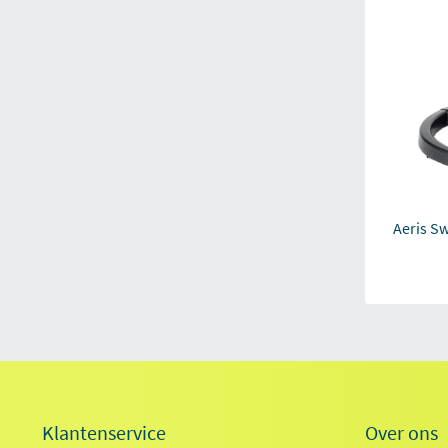
Aeris S
Klantenservice
Over ons