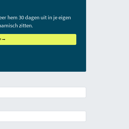
er hem 30 dagen uit in je eigen
amisch zitten.
P ⭢