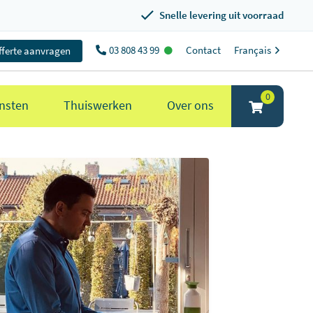
Snelle levering uit voorraad
03 808 43 99
Contact
Français
fferte aanvragen
0
nsten
Thuiswerken
Over ons