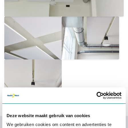
Deze website maakt gebruik van cookies
De Friese vestiging van BrainSquare bevindt zich – net als
We gebruiken cookies om content en advertenties te