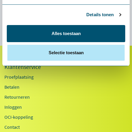
en de medewerkers ervaren geen geluidsoverlast meer.
Resultaat: tevreden medewerkers die weer productief aan de
Details tonen
slag kunnen.
Alles toestaan
Selectie toestaan
Klantenservice
Proefplaatsing
Betalen
Retourneren
Inloggen
OCI-koppeling
Contact