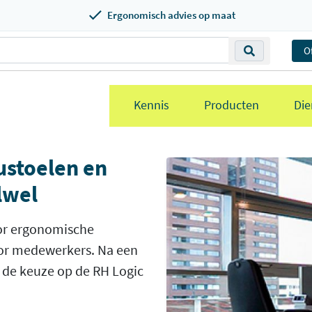
Ergonomisch advies op maat
O
Kennis
Producten
Die
stoelen en
lwel
or ergonomische
or medewerkers. Na een
l de keuze op de RH Logic