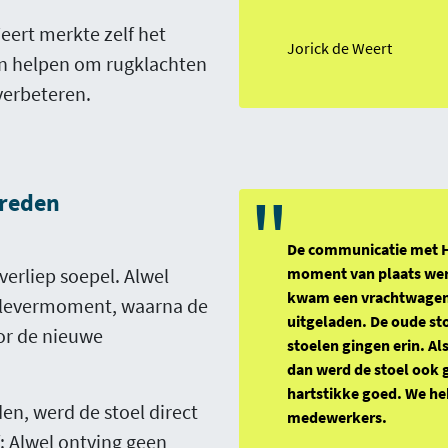
eert merkte zelf het
Jorick de Weert
kan helpen om rugklachten
verbeteren.
"
vreden
De communicatie met H
verliep soepel. Alwel
moment van plaats wer
kwam een vrachtwagen 
 levermoment, waarna de
uitgeladen. De oude sto
or de nieuwe
stoelen gingen erin. A
dan werd de stoel ook ge
hartstikke goed. We h
, werd de stoel direct
medewerkers.
f: Alwel ontving geen