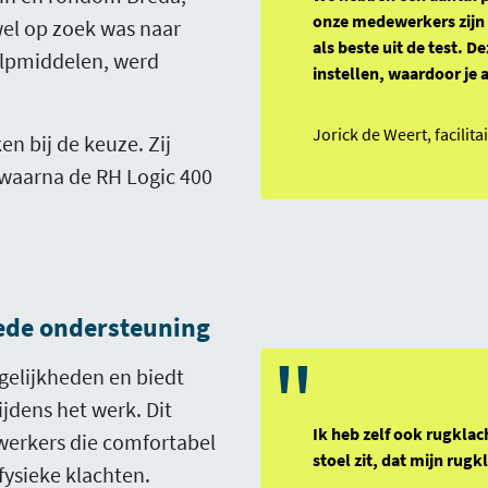
onze medewerkers zijn
el op zoek was naar
als beste uit de test. 
lpmiddelen, werd
instellen, waardoor je a
Jorick de Weert, facilit
n bij de keuze. Zij
 waarna de RH Logic 400
ede ondersteuning
"
gelijkheden en biedt
jdens het werk. Dit
Ik heb zelf ook rugklac
werkers die comfortabel
stoel zit, dat mijn rugk
ysieke klachten.