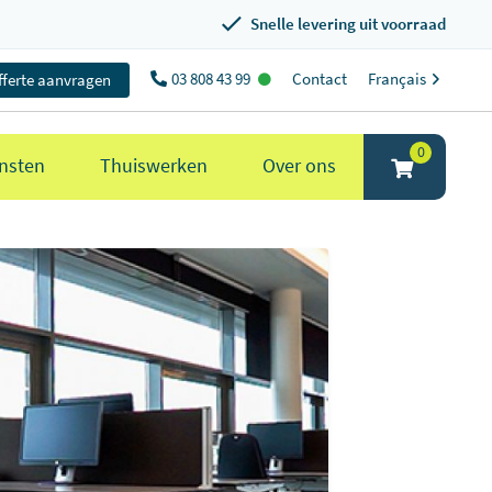
Snelle levering uit voorraad
03 808 43 99
Contact
Français
fferte aanvragen
0
nsten
Thuiswerken
Over ons