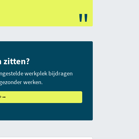
"
 zitten?
ingestelde werkplek bijdragen
 gezonder werken.
P ⭢