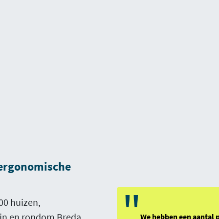
e ergonomische
"
00 huizen,
in en rondom Breda,
We hebben een aantal 