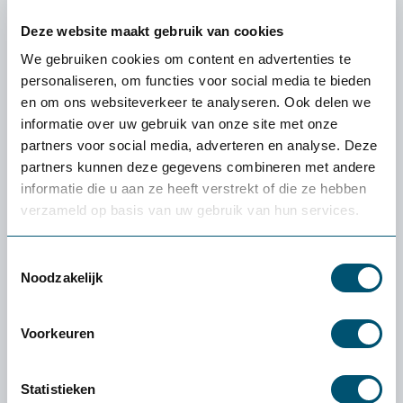
Deze website maakt gebruik van cookies
We gebruiken cookies om content en advertenties te
Ruimte voor flexibel overleg
personaliseren, om functies voor social media te bieden
en om ons websiteverkeer te analyseren. Ook delen we
In de centrale hal zijn akoestische zitjes geplaatst
informatie over uw gebruik van onze site met onze
waar bezoekers rustig kunnen overleggen met een
partners voor social media, adverteren en analyse. Deze
ambtenaar, zonder dat daarvoor een
partners kunnen deze gegevens combineren met andere
vergaderruimte nodig is.
informatie die u aan ze heeft verstrekt of die ze hebben
verzameld op basis van uw gebruik van hun services.
Daarnaast is een bartafel geplaatst met
geïntegreerde aansluitingen, zodat bezoekers ook
Toestemmingsselectie
eenvoudig met een laptop of tablet zaken kunnen
Noodzakelijk
regelen.
Voorkeuren
Statistieken