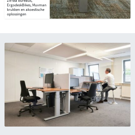
Zit-sta bureaus,
ErgodeskBikes, Muvman
krukken en akoestische
oplossingen