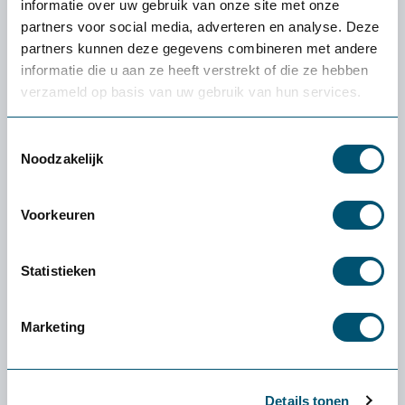
informatie over uw gebruik van onze site met onze
partners voor social media, adverteren en analyse. Deze
Dynamisch vergaderen
partners kunnen deze gegevens combineren met andere
informatie die u aan ze heeft verstrekt of die ze hebben
Ook de vergaderruimtes zijn ergonomisch
verzameld op basis van uw gebruik van hun services.
ingericht. De tafels zijn verstelbaar, waardoor
Toestemmingsselectie
medewerkers eenvoudig staand kunnen
Noodzakelijk
vergaderen tijdens dagelijkse stand-ups.
Daarnaast zijn de tafels voorzien van een
Voorkeuren
geïntegreerd presentatiescherm dat vanuit de
tafel omhoog komt. Dit maakt overleggen
Statistieken
efficiënter, interactiever en dynamischer.
Marketing
"
Het eindresultaat mag er wezen! Wij zijn trots
Details tonen