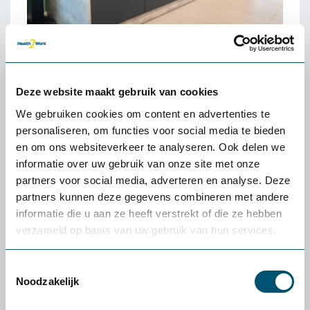
De samenwerking met
Health2Work
Deze website maakt gebruik van cookies
Rijnvicus werkt al langere tijd samen met
We gebruiken cookies om content en advertenties te
Health2Work en koos opnieuw voor een
personaliseren, om functies voor social media te bieden
partner die actief meedenkt en doet wat is
en om ons websiteverkeer te analyseren. Ook delen we
informatie over uw gebruik van onze site met onze
afgesproken. Op basis van de wensen is een
partners voor social media, adverteren en analyse. Deze
indelings- en inrichtingsplan opgesteld, met
partners kunnen deze gegevens combineren met andere
duidelijke aandacht voor circulaire keuzes.
informatie die u aan ze heeft verstrekt of die ze hebben
Daarna is het meubilair geleverd van Huislijn,
verzameld op basis van uw gebruik van hun services.
Planq en OPNIEUW!, met aanvullend
maatwerk van een interieurbouwer,
Toestemmingsselectie
waaronder de pantry.
Noodzakelijk