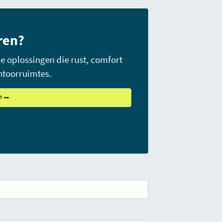
ren?
e oplossingen die rust, comfort
ntoorruimtes.
P ⭢