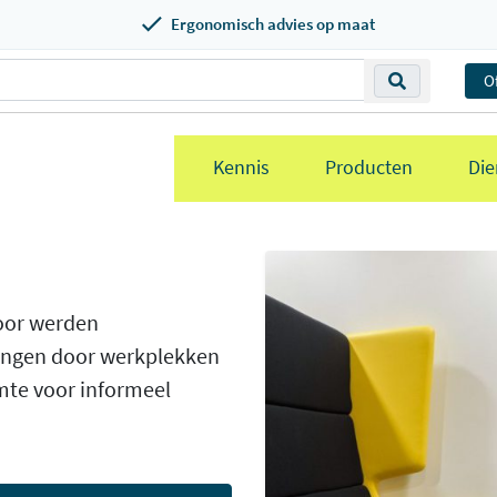
Ergonomisch advies op maat
O
Kennis
Producten
Die
door werden
angen door werkplekken
mte voor informeel