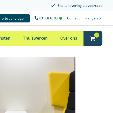
Snelle levering uit voorraad
03 808 43 99
Contact
Français
fferte aanvragen
0
nsten
Thuiswerken
Over ons