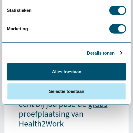
Statistieken
Marketing
Mousetrapper Laptopstandaard
Details tonen
69,-
Alles toestaan
Selectie toestaan
Ervaren of een product
écht bij jou past: de
gratis
proefplaatsing van
Health2Work